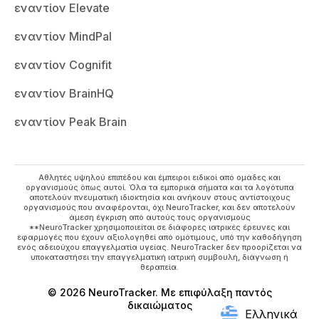
εναντίον Elevate
εναντίον MindPal
εναντίον Cognifit
εναντίον BrainHQ
εναντίον Peak Brain
Αθλητές υψηλού επιπέδου και έμπειροι ειδικοί από ομάδες και
οργανισμούς όπως αυτοί. Όλα τα εμπορικά σήματα και τα λογότυπα
αποτελούν πνευματική ιδιοκτησία και ανήκουν στους αντίστοιχους
οργανισμούς που αναφέρονται, όχι NeuroTracker, και δεν αποτελούν
άμεση έγκριση από αυτούς τους οργανισμούς
**NeuroTracker χρησιμοποιείται σε διάφορες ιατρικές έρευνες και
εφαρμογές που έχουν αξιολογηθεί από ομότιμους, υπό την καθοδήγηση
ενός αδειούχου επαγγελματία υγείας. NeuroTracker δεν προορίζεται να
υποκαταστήσει την επαγγελματική ιατρική συμβουλή, διάγνωση ή
θεραπεία.
© 2026 NeuroTracker. Με επιφύλαξη παντός
δικαιώματος
Ελληνικά