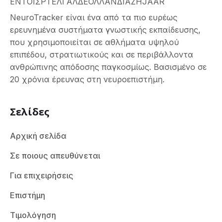
ΕΝ
ΤΟ
ΙΣ
PT
ΕΛ
ΓΑΛ
ΔΕ
ΟΛΛΑΝΔΊΑ
ΖΗ
JA
AR
NeuroTracker είναι ένα από τα πιο ευρέως
ερευνημένα συστήματα γνωστικής εκπαίδευσης,
που χρησιμοποιείται σε αθλήματα υψηλού
επιπέδου, στρατιωτικούς και σε περιβάλλοντα
ανθρώπινης απόδοσης παγκοσμίως. Βασισμένο σε
20 χρόνια έρευνας στη νευροεπιστήμη.
Σελίδες
Αρχική σελίδα
Σε ποιους απευθύνεται
Για επιχειρήσεις
Επιστήμη
Τιμολόγηση