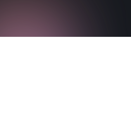
Λήψη
Επισκεφθείτε την ιστοσελίδα
εγγράφου
της Paper