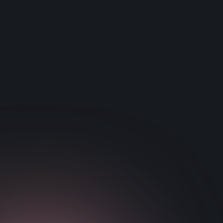
παραδοσιακούς αθλητές. Η ανάλυση
προηγούμενης έρευνας NeuroTracker έδειξε ότι οι
βαθμολογίες των συνεδριών και για τις τρεις
ομάδες ήταν υψηλότερες από τις βαθμολογίες του
φυσιολογικού πληθυσμού.