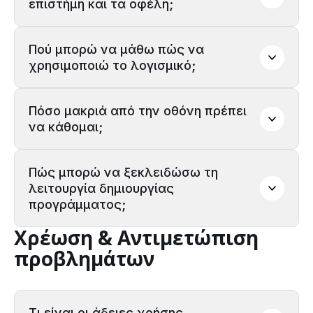
επιστήμη και τα οφέλη;
Πού μπορώ να μάθω πώς να 
χρησιμοποιώ το λογισμικό;
Σειρά βίντεο Science & Benefits
Πόσο μακριά από την οθόνη πρέπει 
να κάθομαι;
Σειρά βίντεο έρευνας
Πώς μπορώ να ξεκλειδώσω τη 
λειτουργία δημιουργίας 
προγράμματος;
Χρέωση & Αντιμετώπιση
NeuroTracker (Μόνο για
προβλημάτων
πελάτες)
Τι είναι οι άδειες χρήσης 