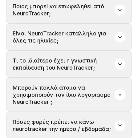
Ποιος μπορεί να επωφεληθεί από 
NeuroTracker;
Είναι NeuroTracker κατάλληλο για 
όλες τις ηλικίες;
Για Ιδιώτες
Μηνιαία
Τι το ιδιαίτερο έχει η γνωστική 
εκπαίδευση του NeuroTracker;
Annual
Μπορούν πολλά άτομα να 
Lifetime
χρησιμοποιούν τον ίδιο λογαριασμό 
NeuroTracker ;
Για Επιχειρήσεις και Οργανισμούς,
Πόσες φορές πρέπει να κάνω 
neurotracker την ημέρα / εβδομάδα;