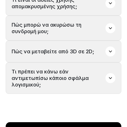
απομακρυσμένης χρήσης;
Πώς μπορώ να ακυρώσω τη 
συνδρομή μου;
Πώς να μεταβείτε από 3D σε 2D;
Ομάδας
Πωλήσεών
ΑΠΟΣΤΑΣΗ/ΜΕΓΕΘΟΣ ΤΗΛΕΟΡΑΣΗΣ/ΘΕΣΗ/
ΥΨΟΣ
Τι πρέπει να κάνω εάν 
την Ομάδα Υποστήριξής
αντιμετωπίσω κάποιο σφάλμα 
λογισμικού;
ομάδα υποστήριξής