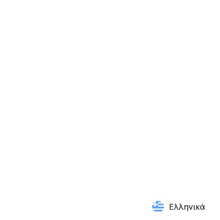
Η ταχύτητα οπτικής παρακολούθησης
σχετίζεται με μετρήσεις απόδοσης που
αφορούν συγκεκριμένα το μπάσκετ σε
παίκτες του NBA
Ελληνικά