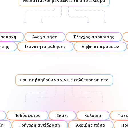
NeuroTracker βελτιώνει το αποτέλεσμα
προσοχή
Αναχαίτηση
Έλεγχος απόκρισης
ησης
Ικανότητα μάθησης
Λήψη αποφάσεων
Που σε βοηθούν να γίνεις καλύτερος/η στο
Ποδόσφαιρο
Σκάκι
Κολύμπι
Ταεκ
ξη
Γρήγορη αντίδραση
Ακριβής πάσα
Πρ