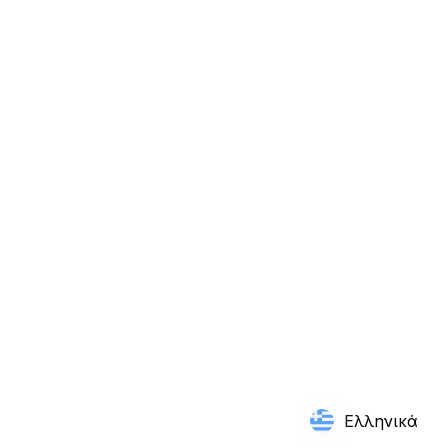
Η ταχύτητα οπτικής παρακολούθησης
σχετίζεται με μετρήσεις απόδοσης που
αφορούν συγκεκριμένα το μπάσκετ σε
παίκτες του NBA
Ελληνικά