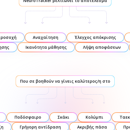
NeuroTracker βελτιώνει το αποτέλεσμα
προσοχή
Αναχαίτηση
Έλεγχος απόκρισης
ησης
Ικανότητα μάθησης
Λήψη αποφάσεων
Που σε βοηθούν να γίνεις καλύτερος/η στο
Ποδόσφαιρο
Σκάκι
Κολύμπι
Ταεκ
ξη
Γρήγορη αντίδραση
Ακριβής πάσα
Πρ