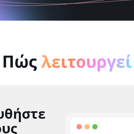
Πώς
λειτουργεί
υθήστε
ους